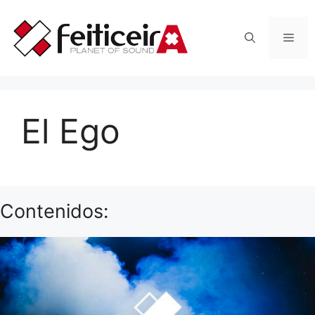
Saltar
al
Men
contenido
El Ego
Contenidos: