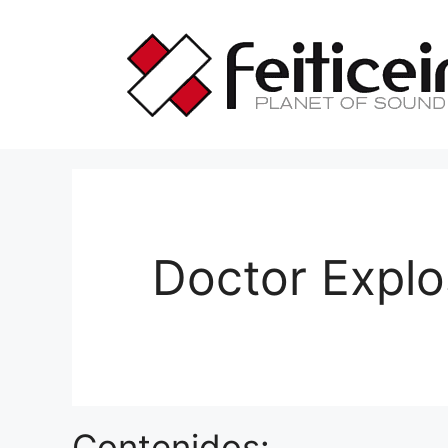
Saltar
al
contenido
Doctor Explo
Contenidos: