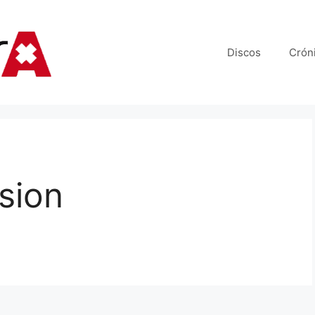
Discos
Crón
sion