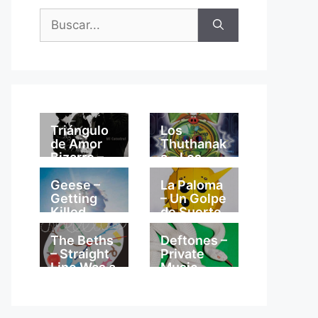
Buscar:
Triángulo
Los
de Amor
Thuthanak
Bizarro –
a – Los
Mi
Thuthanak
Catedral
a
Geese –
La Paloma
Getting
– Un Golpe
Killed
de Suerte
The Beths
Deftones –
– Straight
Private
Line Was a
Music
Lie