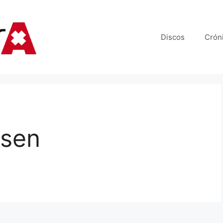
Discos
Crón
osen