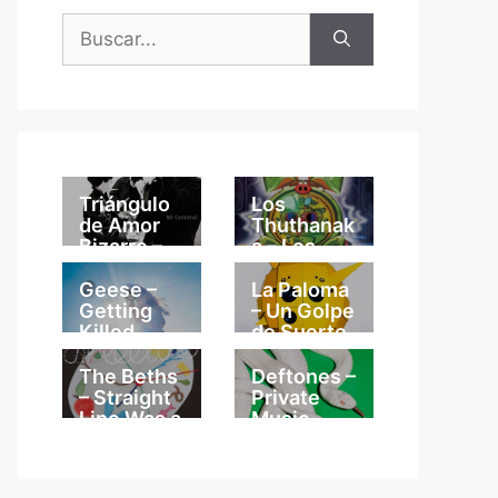
Buscar:
Triángulo
Los
de Amor
Thuthanak
Bizarro –
a – Los
Mi
Thuthanak
Catedral
a
Geese –
La Paloma
Getting
– Un Golpe
Killed
de Suerte
The Beths
Deftones –
– Straight
Private
Line Was a
Music
Lie