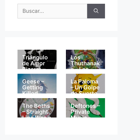
Buscar:
Triángulo
Los
de Amor
Thuthanak
Bizarro –
a – Los
Mi
Thuthanak
Catedral
a
Geese –
La Paloma
Getting
– Un Golpe
Killed
de Suerte
The Beths
Deftones –
– Straight
Private
Line Was a
Music
Lie