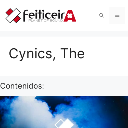
Saltar
al
Men
contenido
Cynics, The
Contenidos: