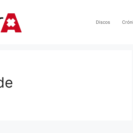
Discos
Crón
de