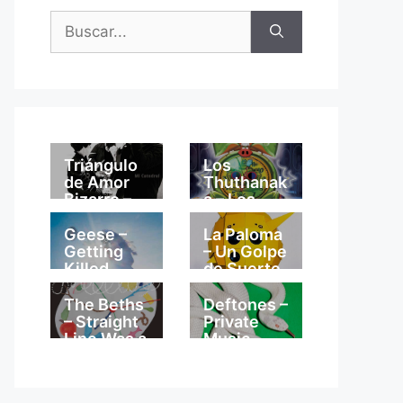
Buscar:
Triángulo
Los
de Amor
Thuthanak
Bizarro –
a – Los
Mi
Thuthanak
Catedral
a
Geese –
La Paloma
Getting
– Un Golpe
Killed
de Suerte
The Beths
Deftones –
– Straight
Private
Line Was a
Music
Lie