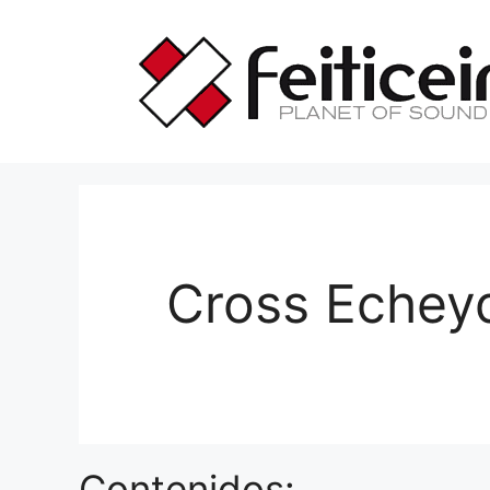
Saltar
al
contenido
Cross Echey
Contenidos: