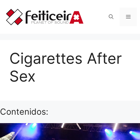
Saltar
al
Men
contenido
Cigarettes After
Sex
Contenidos: