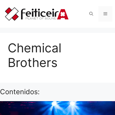
Saltar
al
Men
contenido
Chemical
Brothers
Contenidos: