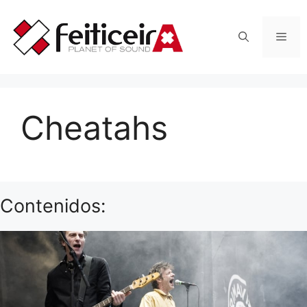
Saltar
al
Men
contenido
Cheatahs
Contenidos: