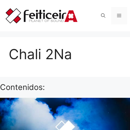
Saltar
al
Men
contenido
Chali 2Na
Contenidos: