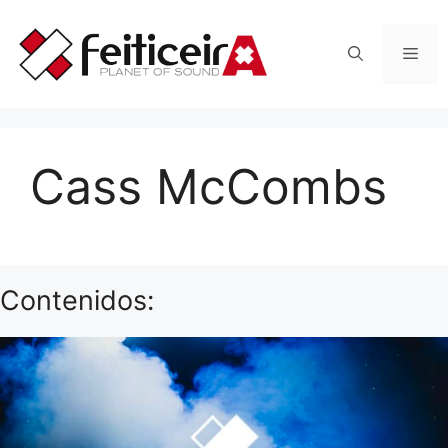
Saltar
al
Men
contenido
Cass McCombs
Contenidos: