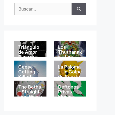
Buscar:
Triángulo
Los
de Amor
Thuthanak
Bizarro –
a – Los
Mi
Thuthanak
Catedral
a
Geese –
La Paloma
Getting
– Un Golpe
Killed
de Suerte
The Beths
Deftones –
– Straight
Private
Line Was a
Music
Lie