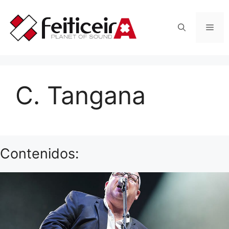
Saltar
al
Men
contenido
C. Tangana
Contenidos: