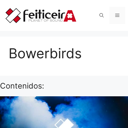
Saltar
al
Men
contenido
Bowerbirds
Contenidos: