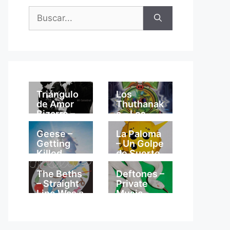
Buscar:
Triángulo
Los
de Amor
Thuthanak
Bizarro –
a – Los
Mi
Thuthanak
Catedral
a
Geese –
La Paloma
Getting
– Un Golpe
Killed
de Suerte
The Beths
Deftones –
– Straight
Private
Line Was a
Music
Lie