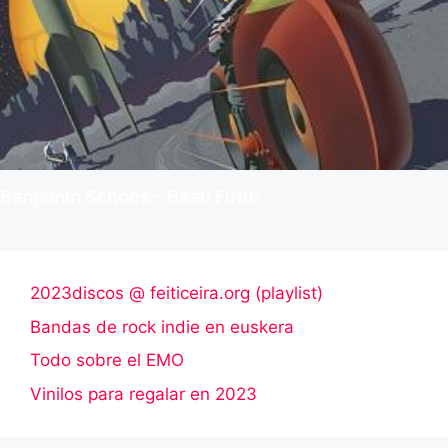
Benjamin Schoos – Beau Futur
2023discos @ feiticeira.org (playlist)
Bandas de rock indie en euskera
Todo sobre el EMO
Vinilos para regalar en 2023