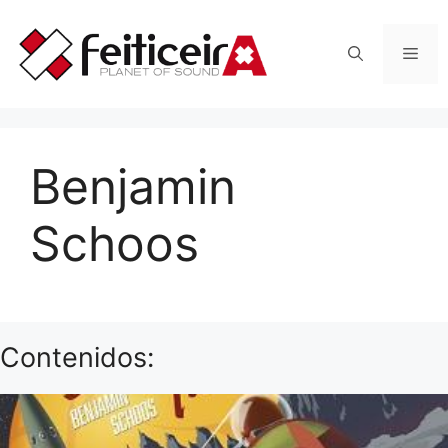
Saltar
al
Men
contenido
Benjamin
Schoos
Contenidos: