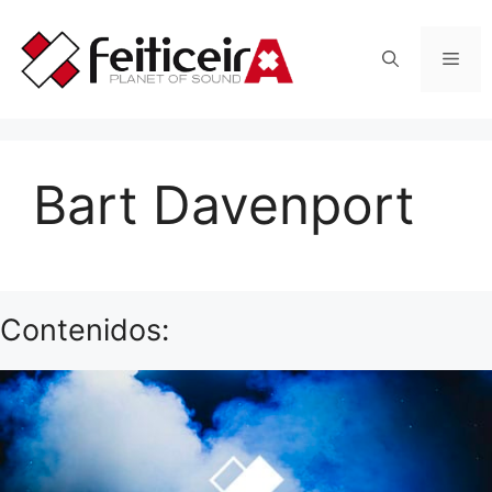
Saltar
al
Men
contenido
Bart Davenport
Contenidos: