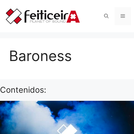
Saltar
al
Men
contenido
Baroness
Contenidos: