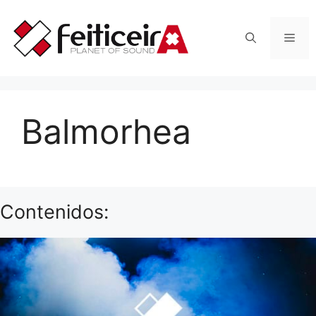
Saltar
al
Men
contenido
Balmorhea
Contenidos: