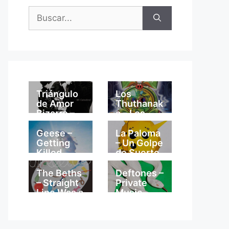
Buscar:
Triángulo
Los
de Amor
Thuthanak
Bizarro –
a – Los
Mi
Thuthanak
Catedral
a
Geese –
La Paloma
Getting
– Un Golpe
Killed
de Suerte
The Beths
Deftones –
– Straight
Private
Line Was a
Music
Lie