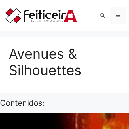
Saltar
al
Men
contenido
Avenues &
Silhouettes
Contenidos: