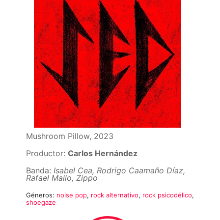
Mushroom Pillow, 2023
Productor:
Carlos Hernández
Banda:
Isabel Cea, Rodrigo Caamaño Díaz,
Rafael Mallo, Zippo
Géneros:
noise pop
,
rock alternativo
,
rock psicodélico
,
shoegaze