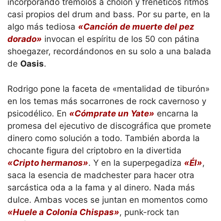
incorporando trémolos a cholón y frenéticos ritmos
casi propios del drum and bass. Por su parte, en la
algo más tediosa
«Canción de muerte del pez
dorado»
invocan el espíritu de los 50 con pátina
shoegazer, recordándonos en su solo a una balada
de
Oasis
.
Rodrigo pone la faceta de «mentalidad de tiburón»
en los temas más socarrones de rock cavernoso y
psicodélico. En
«Cómprate un Yate»
encarna la
promesa del ejecutivo de discográfica que promete
dinero como solución a todo. También aborda la
chocante figura del criptobro en la divertida
«Cripto hermanos»
. Y en la superpegadiza
«Él»
,
saca la esencia de madchester para hacer otra
sarcástica oda a la fama y al dinero. Nada más
dulce. Ambas voces se juntan en momentos como
«Huele a Colonia Chispas»
, punk-rock tan