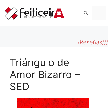
Saltar
al
Men
contenido
/Reseñas///
Triángulo de
Amor Bizarro –
SED