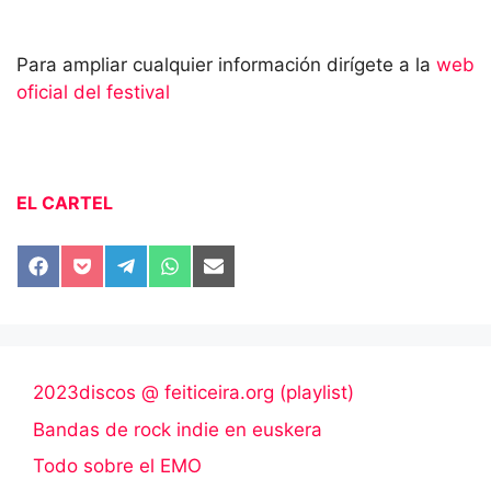
Para ampliar cualquier información dirígete a la
web
oficial del festival
EL CARTEL
Compartir
Compartir
Compartir
Compartir
Compartir
en
en
en
en
en
Facebook
Pocket
Telegram
WhatsApp
Email
2023discos @ feiticeira.org (playlist)
Bandas de rock indie en euskera
Todo sobre el EMO