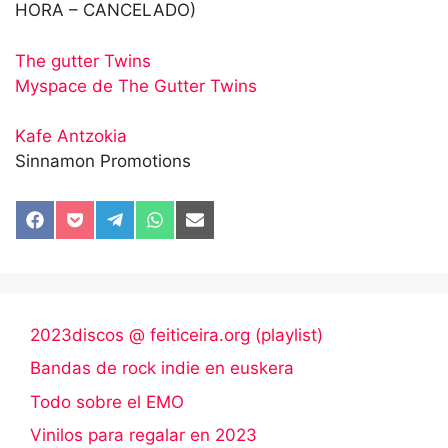
HORA – CANCELADO)
The gutter Twins
Myspace de The Gutter Twins
Kafe Antzokia
Sinnamon Promotions
Compartir
Compartir
Compartir
Compartir
Compartir
en
en
en
en
en
Facebook
Pocket
Telegram
WhatsApp
Email
2023discos @ feiticeira.org (playlist)
Bandas de rock indie en euskera
Todo sobre el EMO
Vinilos para regalar en 2023