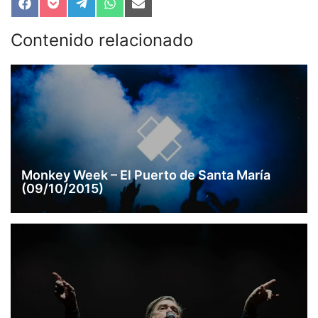
Compartir
Compartir
Compartir
Compartir
Compartir
en
en
en
en
en
Facebook
Pocket
Telegram
WhatsApp
Email
Contenido relacionado
Monkey Week – El Puerto de Santa María
(09/10/2015)