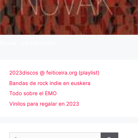
Novak – Lo Imposible
2023discos @ feiticeira.org (playlist)
Bandas de rock indie en euskera
Todo sobre el EMO
Vinilos para regalar en 2023
Buscar: