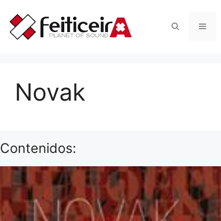
Saltar
al
Men
contenido
Novak
Contenidos: