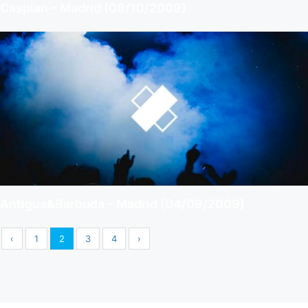
Caspian – Madrid (08/10/2009)
Antigua&Barbuda – Madrid (04/09/2009)
‹
1
2
3
4
›